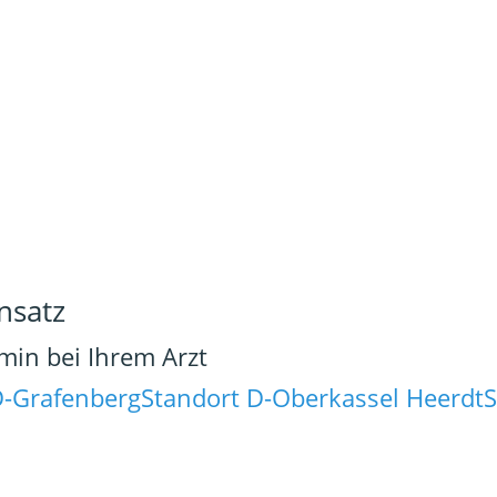
nsatz
rmin bei Ihrem Arzt
D-Grafenberg
Standort D-Oberkassel Heerdt
S