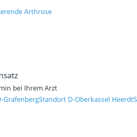
uierende Arthrose
nsatz
rmin bei Ihrem Arzt
D-Grafenberg
Standort D-Oberkassel Heerdt
S