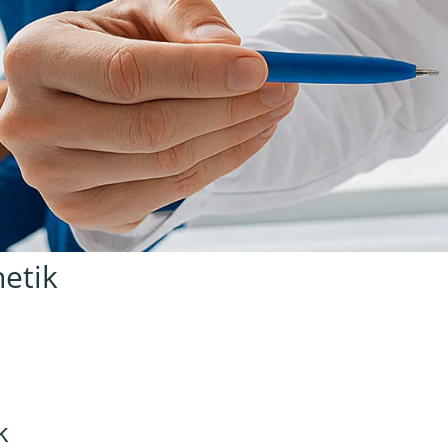
etik
k