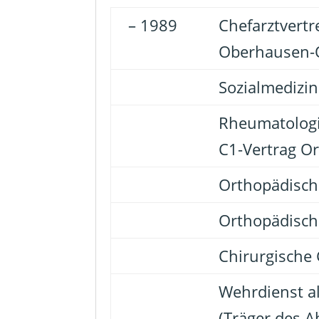
– 1989
Chefarztvert
Oberhausen-O
Sozialmedizin
Rheumatologi
C1-Vertrag Or
Orthopädische
Orthopädisch
Chirurgische
Wehrdienst al
(Träger des A