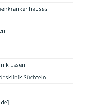
arienkrankenhauses
sen
inik Essen
desklinik Süchteln
ude]
)