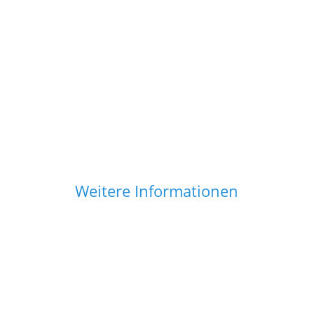
Notfallsprechstunde versuchen
wir Ihnen bei akuten Schmerzen
oder Problemen kurzfristig am
selben Tag zu helfen.
Ihre DUS Orthopäde in Düsseldorf
& Ratingen
Weitere Informationen